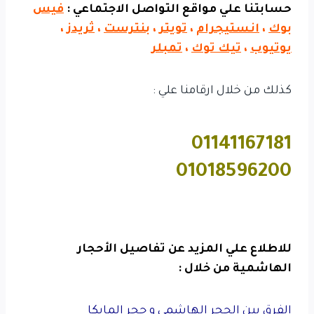
حسابتنا علي مواقع التواصل الاجتماعي :
فيس
بوك
،
انستيجرام
،
تويتر
،
بنترست
،
ثريدز
،
يوتيوب
،
تيك توك
،
تمبلر
كذلك من خلال ارقامنا علي :
01141167181
01018596200
للاطلاع علي المزيد عن تفاصيل الأحجار
الهاشمية من خلال :
الفرق بين الحجر الهاشمي و حجر المايكا