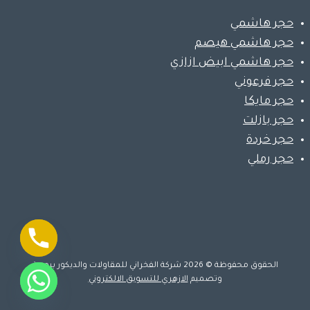
حجر هاشمي
حجر هاشمي هيصم
حجر هاشمي ابيض ازازي
حجر فرعوني
حجر مايكا
حجر بازلت
حجر خردة
حجر رملي
الحقوق محفوظة © 2026 شركة الفخراني للمقاولات والديكور برمجة
وتصميم
الازهري للتسويق الالكتروني