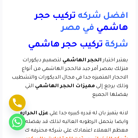
افضل شركه
تركيب حجر
هاشمي
في مصر
شركة
تركيب حجر هاشمي
يعتبر اختيار
الحجر الهاشمي
لتصميم ديكورات
منزلك بمصر أمر جيد فالحجر الهاشمي من أنواع
الاحجار المتميزه جدا في مجال الديكورات والتشطيب
وذلك يرجع إلي
مميزات الحجر الهاشم
ي
التي
يفضلها الجميع
لانه يتميز بان له قدره كبيره جدا علي
عزل الحراره
وايضا يتحمل الرطوبه العاليه لذلك قد يفضله
معظم العملاء اعتمادك علي شركه محترفه ك