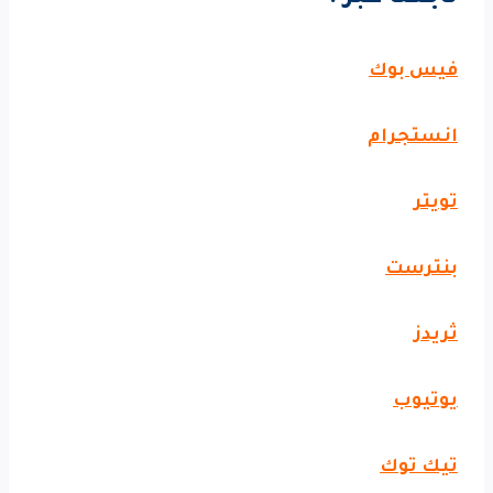
فيس بوك
انستجرام
تويتر
بنترست
ثريدز
يوتيوب
تيك توك