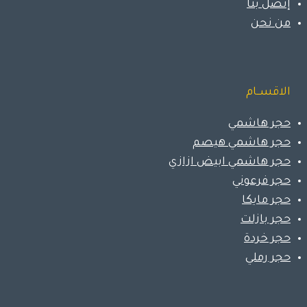
إتصل بنا
من نحن
الاقســام
حجر هاشمي
حجر هاشمي هيصم
حجر هاشمي ابيض ازازي
حجر فرعوني
حجر مايكا
حجر بازلت
حجر خردة
حجر رملي