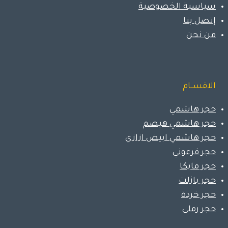
سياسية الخصوصية
إتصل بنا
من نحن
الاقســام
حجر هاشمي
حجر هاشمي هيصم
حجر هاشمي ابيض ازازي
حجر فرعوني
حجر مايكا
حجر بازلت
حجر خردة
حجر رملي