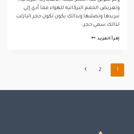
وتعريض الحمم البركانيه للهواء مما أدي إلي
تبريدها وتصلبها وبذالك يكون تكون حجر البازلت
لذالك سمي حجر…
تركيب
إقرأ المزيد
حجر
بازلت
تنقل
الصفحة
2
1
الصفحة
التالية