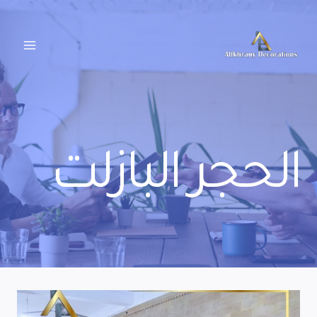
لتجاوز
لى
لمحتوى
الحجر البازلت