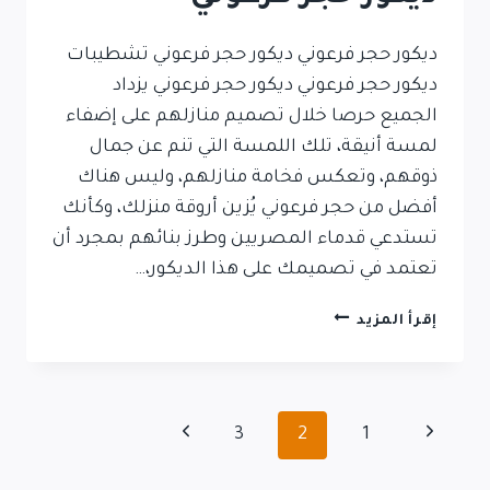
ديكور حجر فرعوني ديكور حجر فرعوني تشطيبات
ديكور حجر فرعوني ديكور حجر فرعوني يزداد
الجميع حرصا خلال تصميم منازلهم على إضفاء
لمسة أنيقة، تلك اللمسة التي تنم عن جمال
ذوقهم، وتعكس فخامة منازلهم، وليس هناك
أفضل من حجر فرعوني يُزين أروقة منزلك، وكأنك
تستدعي قدماء المصريين وطرز بنائهم بمجرد أن
تعتمد في تصميمك على هذا الديكور،…
ديكور
إقرأ المزيد
حجر
فرعوني
تنقل
الصفحة
الصفحة
3
2
1
السابقة
التالية