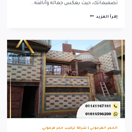
تصميماتك، حيث يعكس جماله وأناقته…
اسعار
إقرأ المزيد
تركيب
واجهات
فلل
حجر
فرعونى
2024
الحجر الفرعوني
|
شركة تركيب حجر فرعوني