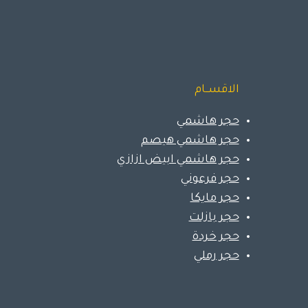
الاقســام
حجر هاشمي
حجر هاشمي هيصم
حجر هاشمي ابيض ازازي
حجر فرعوني
حجر مايكا
حجر بازلت
حجر خردة
حجر رملي