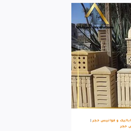
باليك و فوانيس حجر
|
س حجر