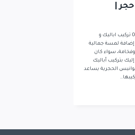
جر |
تركيب اباليك و فوانيس حجر | 01018596200 تركيب اباليك و
0 : إذا كنت تريد إضافة لمسة جمالية
وفخامة، سواء كان
إليك بتركيب أباليك
فوانيس الحجرية يساعد
كيبها…