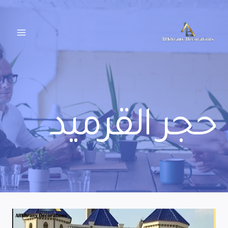
لتجاوز
لى
لمحتوى
حجر القرميد