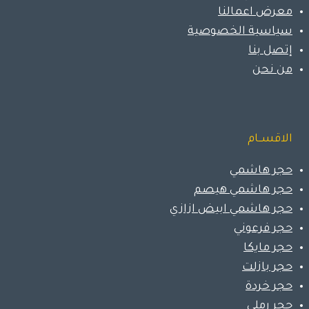
معرض اعمالنا
سياسية الخصوصية
إتصل بنا
من نحن
الاقســام
حجر هاشمي
حجر هاشمي هيصم
حجر هاشمي ابيض ازازي
حجر فرعوني
حجر مايكا
حجر بازلت
حجر خردة
حجر رملي