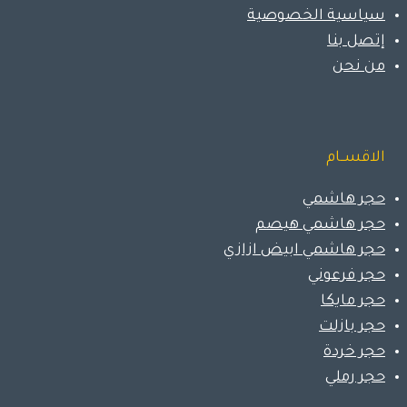
سياسية الخصوصية
إتصل بنا
من نحن
الاقســام
حجر هاشمي
حجر هاشمي هيصم
حجر هاشمي ابيض ازازي
حجر فرعوني
حجر مايكا
حجر بازلت
حجر خردة
حجر رملي