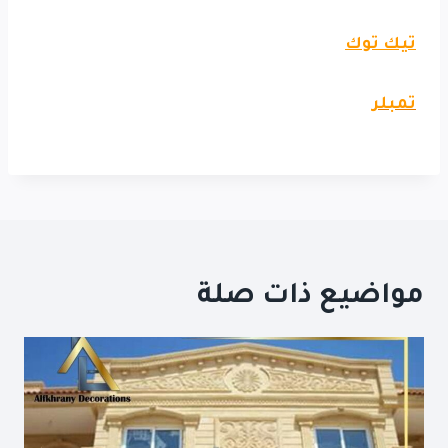
تيك توك
تمبلر
مواضيع ذات صلة