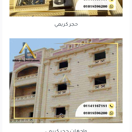
حجر كريمي
واجهات ححر كريمي