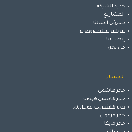
جديد الشركة
المشاريع
معرض اعمالنا
سياسية الخصوصية
إتصل بنا
من نحن
الاقســام
حجر هاشمي
حجر هاشمي هيصم
حجر هاشمي ابيض ازازي
حجر فرعوني
حجر مايكا