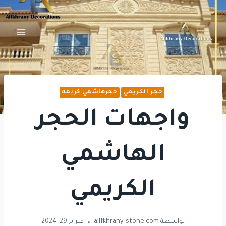
لتجاوز
لى
لمحتوى
حجر الكريمي
حجرهاشمي كريمه
واجهات الحجر
الهاشمي
الكريمي
بواسطة
allfkhrany-stone.com
فبراير 29, 2024